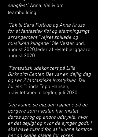
sangfest.
"
Anna, Velliv om
teambuilding
"Tak til Sara Futtrup
og Anna Kruse
for et fantastisk flot og stemningsrigt
arrangement ”vejret spillede og
musikken klingede”
Ole Vesterlund,
august 2020,leder af Hyltebjerggaard,
august 2020
"Fantastisk udekoncert på Lille
Birkholm Center. Det var en dejlig dag
og I er 2 fantastiske livsstykker. Tak
for jer. ”
Linda Topp Hansen,
aktivitetsmedarbejder, juli 2020
"Jeg kunne se glæden i øjnene på de
borgere som næsten har mistet
deres sprog og andre udtrykte, hvor
er det dejligt og hvor de synger godt. I
skal have tusind for, at I kunne komme
her og skabe glæde for vores