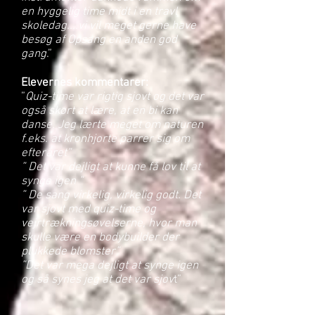
en hyggelig time midt i en travl
skoledag....vi vil meget gerne have
besøg af Opsang en anden god
gang
.”
Elevernes kommentarer:
”
Quiz-time var rigtig sjovt og det var
også skørt at lære, at en bi kan
danse. Jeg lærte meget om naturen
f.eks. at kronhjorte parrer sig om
efteråret”
” Det var dejligt at kunne få lov til at
synge igen ”
” De sang virkelig, virkelig godt. Det
var sjovt med quiz-time og
vejrtrækningsøvelserne, hvor man
skulle være en bodybuilder der
plukkede blomster”
”Det var mega dejligt at synge igen
og så synes jeg at det var sjov
t”