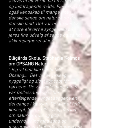
aktiveret eleverne på en rigtig god
og inddragende måde. Eleverne fik
også kendskab til mange fine
danske sange om naturen og det
danske land. Det var en fornøjelse
at høre eleverne synge med på
jeres fine udvalg af sange og så flot
akkompagneret af jer
”.
Blågårds Skole, Stephanie Kolmos
om OPSANG Natur:
”
Jeg vil helt klart anbefale
Opsang.... Det var et virkelig
hyggeligt og sjovt koncept for
børnene. De var vilde med, at det
var fællessang, og vi har
efterfølgende sunget sangene en
del gange i klassen. Det var et fedt
koncept, hvor fællessang, læring
om naturen, quiz og god
underholdning med sang og
instrumenter dannede rammen om