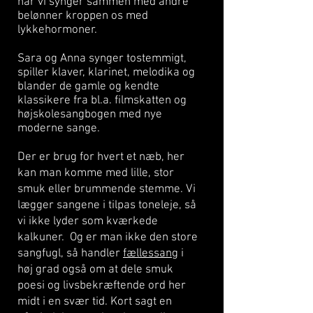
når vi synger sammen med andre
belønner kroppen os med
lykkehormoner.
Sara og Anna synger tostemmigt,
spiller klaver, klarinet, melodika og
blander de gamle og kendte
klassikere fra bl.a. filmskatten og
højskolesangbogen med nye
moderne sange.
Der er brug for hvert et næb, her
kan man komme med lille, stor
smuk eller brummende stemme. Vi
lægger sangene i tilpas toneleje, så
vi ikke lyder som kværkede
kalkuner. Og er man ikke den store
sangfugl, så handler
fællessang
i
høj grad også om at dele smuk
poesi og livsbekræftende ord her
midt i en svær tid. Kort sagt en