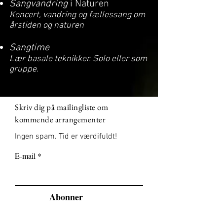
Sangvandring
i Naturen
Koncert, vandring og fællessang om
årstiden og naturen
Sangtime
Lær basale teknikker. Solo eller som
gruppe.
Skriv dig på mailingliste om
kommende arrangementer
Ingen spam. Tid er værdifuldt!
E-mail
Abonner