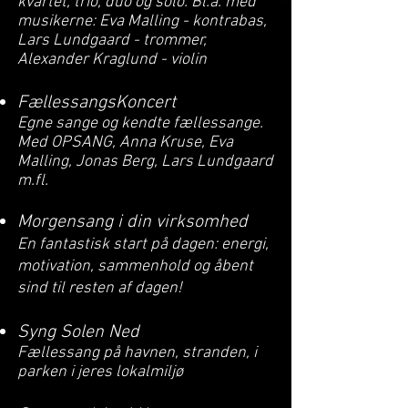
kvartet, trio, duo og solo. Bl.a. med
musikerne: Eva Malling - kontrabas,
Lars Lundgaard - trommer,
Alexander Kraglund - violin
FællessangsKoncert
Egne sange og kendte fællessange.
Med OPSANG, Anna Kruse, Eva
Malling, Jonas Berg, Lars Lundgaard
m.fl.
Morgensang i din virksomhed
En fantastisk start på dagen: energi,
motivation, sammenhold og åbent
sind til resten af dagen!
Syng Solen Ned
Fællessang på havnen, stranden, i
parken i jeres lokalmiljø