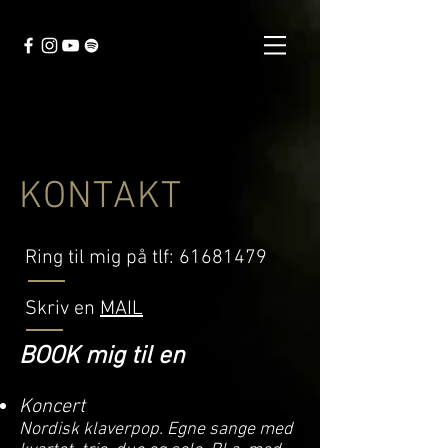
KONTAKT
Ring til mig på tlf:
61681479
Skriv en
MAIL
BOOK mig til en
Koncert
Nordisk klaverpop. Egne sange med